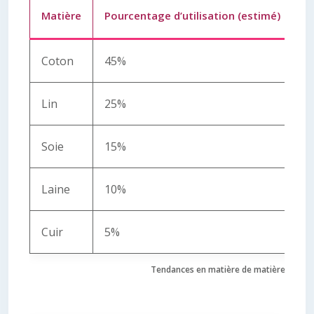
Matière
Pourcentage d’utilisation (estimé)
A
Coton
45%
C
Lin
25%
D
Soie
15%
Lu
Laine
10%
C
Cuir
5%
R
Tendances en matière de matières dans 