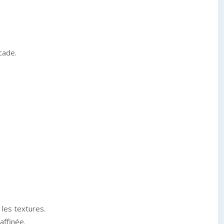
cade.
 les textures.
affinée.