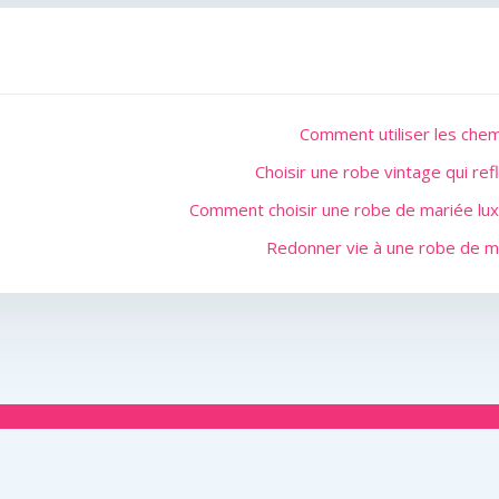
Comment utiliser les chem
Choisir une robe vintage qui re
Comment choisir une robe de mariée lu
Redonner vie à une robe de m
i on s’inspirait de leurs meilleures idées pour concevoir le jou