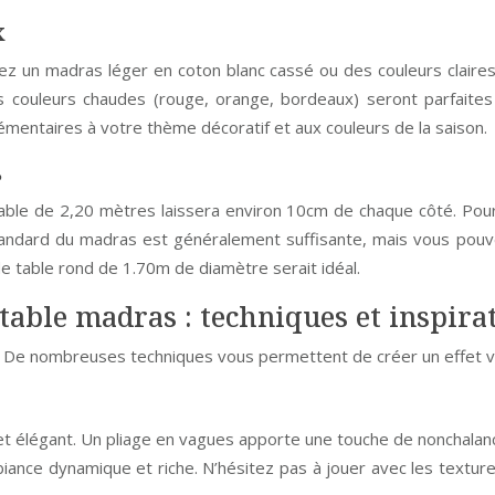
x
iez un madras léger en coton blanc cassé ou des couleurs claires (
s couleurs chaudes (rouge, orange, bordeaux) seront parfaites
mentaires à votre thème décoratif et aux couleurs de la saison.
s
able de 2,20 mètres laissera environ 10cm de chaque côté. Pour
r standard du madras est généralement suffisante, mais vous pou
e table rond de 1.70m de diamètre serait idéal.
table madras : techniques et inspira
e. De nombreuses techniques vous permettent de créer un effet vis
et élégant. Un pliage en vagues apporte une touche de nonchalan
iance dynamique et riche. N’hésitez pas à jouer avec les textu