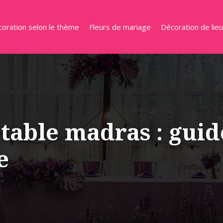
oration selon le thème
Fleurs de mariage
Décoration de lie
 table madras : gui
e