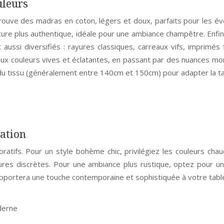
uleurs
rouve des madras en coton, légers et doux, parfaits pour les é
ture plus authentique, idéale pour une ambiance champêtre. Enfin, 
 aussi diversifiés : rayures classiques, carreaux vifs, imprimé
ts aux couleurs vives et éclatantes, en passant par des nuances 
du tissu (généralement entre 140cm et 150cm) pour adapter la tai
ration
atifs. Pour un style bohème chic, privilégiez les couleurs chaud
es discrètes. Pour une ambiance plus rustique, optez pour un m
portera une touche contemporaine et sophistiquée à votre tabl