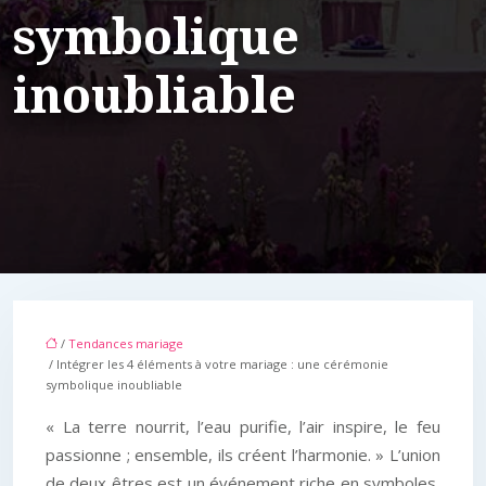
symbolique
inoubliable
/
Tendances mariage
/ Intégrer les 4 éléments à votre mariage : une cérémonie
symbolique inoubliable
« La terre nourrit, l’eau purifie, l’air inspire, le feu
passionne ; ensemble, ils créent l’harmonie. » L’union
de deux êtres est un événement riche en symboles,